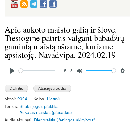
Apie aukoto maisto galią ir šlovę.
Tiesioginė patirtis valgant babadžių
gamintą maistą ašrame, kuriame
apsistoję. Navadvipa. 2024.02.19
Audio
15:15
file
P
M
S
l
u
e
a
t
t
Metai
2024
Kalba
Lietuvių
y
e
t
Temos
Bhakti jogos praktika
i
Aukotas maistas (prasadas)
n
Audio albumai
Dienoraštis „Vertingos akimirkos“
g
s