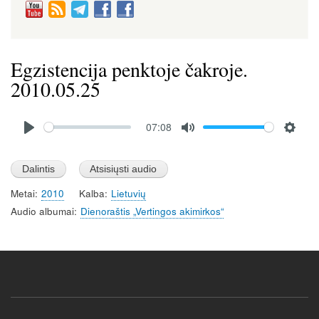
Egzistencija penktoje čakroje.
2010.05.25
Audio
07:08
file
P
M
S
l
u
e
a
t
t
Metai
2010
Kalba
Lietuvių
y
e
t
Audio albumai
Dienoraštis „Vertingos akimirkos“
i
n
g
s