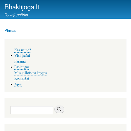
Pereiti
Bhaktijoga.lt
į
Gyvoji patirtis
pagrindinį
turinį
Pirmas
Kelias
Šoninis
Kas naujo?
meniu
Visi įrašai
Parama
Paslaugos
Mūsų išleistos knygos
Kontaktai
Apie
Paieška