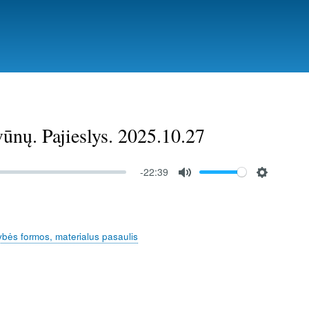
ūnų. Pajieslys. 2025.10.27
-22:39
M
S
u
e
t
t
ybės formos, materialus pasaulis
e
t
i
n
g
s