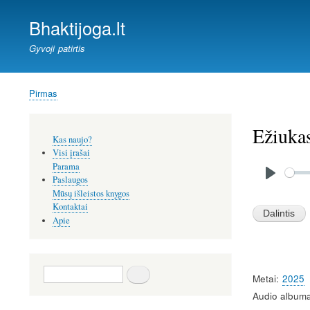
Bhaktijoga.lt
Gyvoji patirtis
Pirmas
Kelias
Ežiukas
Šoninis
Kas naujo?
meniu
Visi įrašai
Audio
Parama
file
Paslaugos
P
Mūsų išleistos knygos
l
Kontaktai
Apie
a
y
Paieška
Metai
2025
Audio albuma