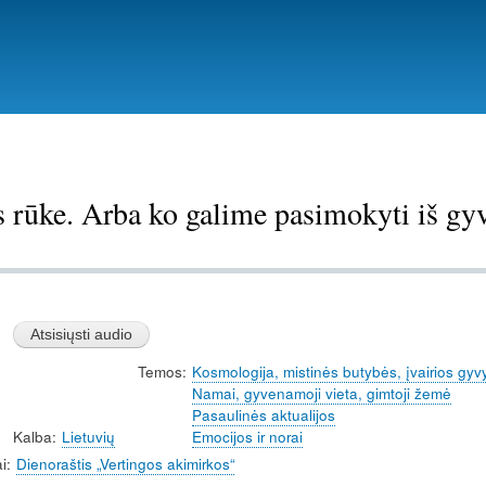
Pereiti
į
pagrindinį
turinį
 rūke. Arba ko galime pasimokyti iš gyv
Temos
Kosmologija, mistinės butybės, įvairios gyv
Namai, gyvenamoji vieta, gimtoji žemė
Pasaulinės aktualijos
Kalba
Lietuvių
Emocijos ir norai
i
Dienoraštis „Vertingos akimirkos“