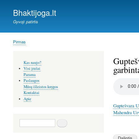
Bhaktijoga.lt
Gyvoji patirtis
Pirmas
Kelias
Gupteš
Šoninis
Kas naujo?
meniu
garbint
Visi įrašai
Parama
Paslaugos
Audio
file
Mūsų išleistos knygos
Kontaktai
Apie
Guptešvara Ur
Mahendra Urv
Paieška
Image
Image