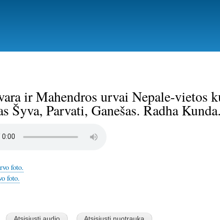
Pereiti
į
pagrindinį
turinį
vara ir Mahendros urvai Nepale-vietos 
as Šyva, Parvati, Ganešas. Radha Kunda
vo foto.
o foto.