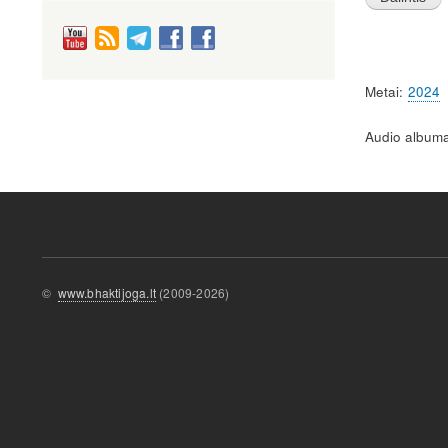
Metai
2024
Audio albuma
©
www.bhaktijoga.lt
(2009-2026)