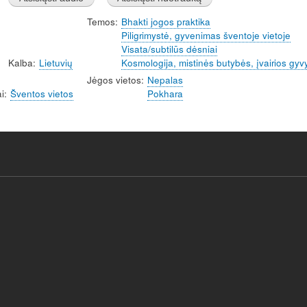
Temos
Bhakti jogos praktika
Piligrimystė, gyvenimas šventoje vietoje
Visata/subtilūs dėsniai
Kalba
Lietuvių
Kosmologija, mistinės butybės, įvairios gyv
Jėgos vietos
Nepalas
i
Šventos vietos
Pokhara