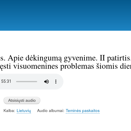
Pereiti
į
pagrindinį
turinį
tis. Apie dėkingumą gyvenime. II patirti
ręsti visuomenines problemas šiomis di
Kalba
Lietuvių
Audio albumai
Teminės paskaitos