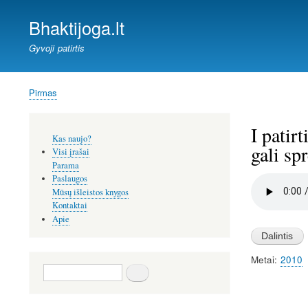
Bhaktijoga.lt
Gyvoji patirtis
Pirmas
Kelias
I patir
Šoninis
Kas naujo?
meniu
gali sp
Visi įrašai
Parama
Paslaugos
Audio
file
Mūsų išleistos knygos
Kontaktai
Apie
Metai
2010
Paieška