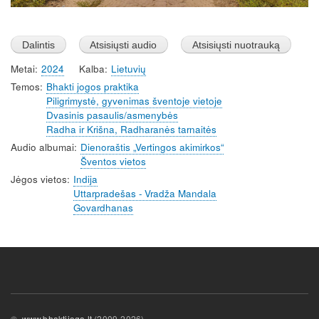
Metai
2024
Kalba
Lietuvių
Temos
Bhakti jogos praktika
Piligrimystė, gyvenimas šventoje vietoje
Dvasinis pasaulis/asmenybės
Radha ir Krišna, Radharanės tarnaitės
Audio albumai
Dienoraštis „Vertingos akimirkos“
Šventos vietos
Jėgos vietos
Indija
Uttarpradešas - Vradža Mandala
Govardhanas
©
www.bhaktijoga.lt
(2009-2026)