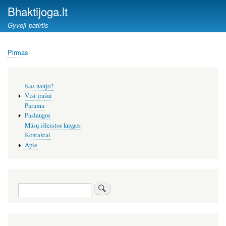
Pereiti
Bhaktijoga.lt
į
Gyvoji patirtis
pagrindinį
turinį
Pirmas
Kelias
Šoninis
Kas naujo?
meniu
Visi įrašai
Parama
Paslaugos
Mūsų išleistos knygos
Kontaktai
Apie
Paieška