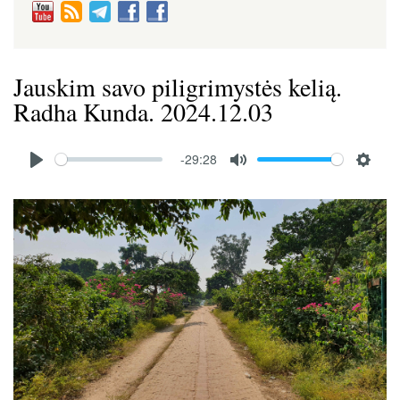
Jauskim savo piligrimystės kelią.
Radha Kunda. 2024.12.03
Audio
-29:28
file
P
M
S
l
u
e
Image
a
t
t
y
e
t
i
n
g
s