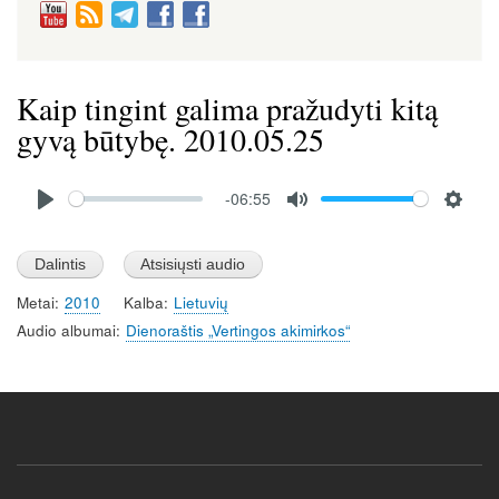
Kaip tingint galima pražudyti kitą
gyvą būtybę. 2010.05.25
Audio
-06:55
file
P
M
S
l
u
e
a
t
t
Metai
2010
Kalba
Lietuvių
y
e
t
Audio albumai
Dienoraštis „Vertingos akimirkos“
i
n
g
s