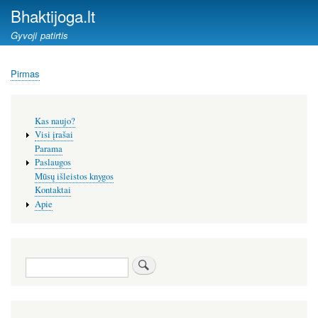
Pereiti
Bhaktijoga.lt
į
Gyvoji patirtis
pagrindinį
turinį
Pirmas
Kelias
Šoninis
Kas naujo?
meniu
Visi įrašai
Parama
Paslaugos
Mūsų išleistos knygos
Kontaktai
Apie
Paieška