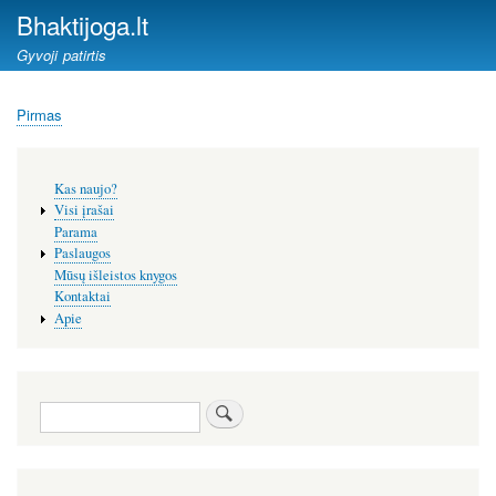
Pereiti
Bhaktijoga.lt
į
Gyvoji patirtis
pagrindinį
turinį
Pirmas
Kelias
Šoninis
Kas naujo?
meniu
Visi įrašai
Parama
Paslaugos
Mūsų išleistos knygos
Kontaktai
Apie
Paieška