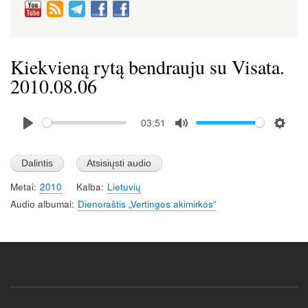
Kiekvieną rytą bendrauju su Visata.
2010.08.06
Audio
03:51
file
P
M
S
l
u
e
a
t
t
Metai
2010
Kalba
Lietuvių
y
e
t
Audio albumai
Dienoraštis „Vertingos akimirkos“
i
n
g
s