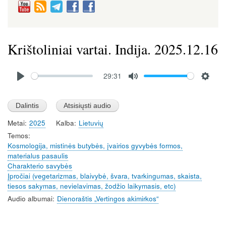
Krištoliniai vartai. Indija. 2025.12.16
Audio
29:31
file
P
M
S
l
u
e
a
t
t
Metai
2025
Kalba
Lietuvių
y
e
t
Temos
i
Kosmologija, mistinės butybės, įvairios gyvybės formos,
n
materialus pasaulis
g
Charakterio savybės
s
Įpročiai (vegetarizmas, blaivybė, švara, tvarkingumas, skaista,
tiesos sakymas, nevielavimas, žodžio laikymasis, etc)
Audio albumai
Dienoraštis „Vertingos akimirkos“