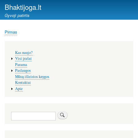
Pereiti
Bhaktijoga.lt
į
Gyvoji patirtis
pagrindinį
turinį
Pirmas
Kelias
Šoninis
Kas naujo?
meniu
Visi įrašai
Parama
Paslaugos
Mūsų išleistos knygos
Kontaktai
Apie
Paieška