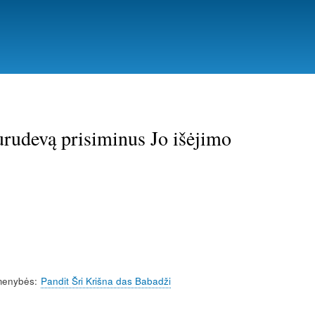
urudevą prisiminus Jo išėjimo
menybės
Pandit Šri Krišna das Babadži