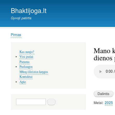
Bhaktijoga.lt
Gyvoji patirtis
Pirmas
Kelias
Mano ke
Šoninis
Kas naujo?
meniu
dienos 
Visi įrašai
Parama
Paslaugos
Audio
file
Mūsų išleistos knygos
Kontaktai
Apie
Image
Paieška
Metai
2025