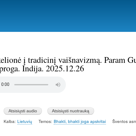
Pereiti
į
pagrindinį
turinį
lionė į tradicinį vaišnavizmą. Param G
proga. Indija. 2025.12.26
Kalba
Lietuvių
Temos
Bhakti, bhakti joga apskritai
Šventos as