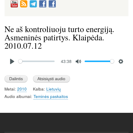
Ne aš kontroliuoju turto energiją.
Asmeninės patirtys. Klaipėda.
2010.07.12
Audio
43:38
file
P
M
S
l
u
e
a
t
t
Metai
2010
Kalba
Lietuvių
y
e
t
Audio albumai
Teminės paskaitos
i
n
g
s