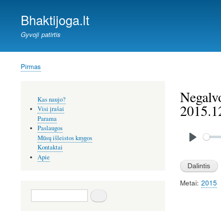
Bhaktijoga.lt
Gyvoji patirtis
Pirmas
Kelias
Negalvo
Šoninis
Kas naujo?
meniu
2015.1
Visi įrašai
Parama
Paslaugos
Audio
file
Mūsų išleistos knygos
P
Kontaktai
Apie
l
a
Metai
2015
y
Paieška