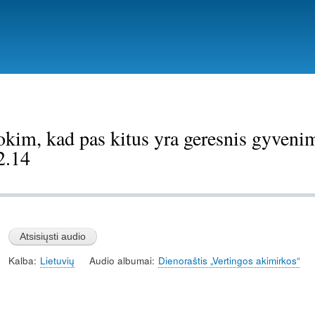
Pereiti
į
pagrindinį
turinį
kim, kad pas kitus yra geresnis gyvenim
2.14
Kalba
Lietuvių
Audio albumai
Dienoraštis „Vertingos akimirkos“