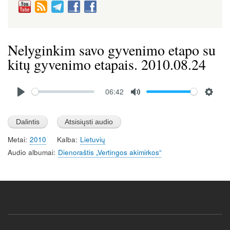
Nelyginkim savo gyvenimo etapo su
kitų gyvenimo etapais. 2010.08.24
Audio
06:42
file
P
M
S
l
u
e
a
t
t
Metai
2010
Kalba
Lietuvių
y
e
t
Audio albumai
Dienoraštis „Vertingos akimirkos“
i
n
g
s