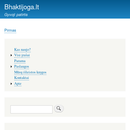
Pereiti
Bhaktijoga.lt
į
Gyvoji patirtis
pagrindinį
turinį
Pirmas
Kelias
Šoninis
Kas naujo?
meniu
Visi įrašai
Parama
Paslaugos
Mūsų išleistos knygos
Kontaktai
Apie
Paieška