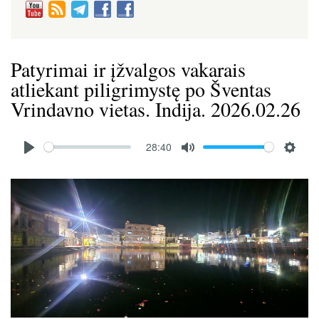
Patyrimai ir įžvalgos vakarais
atliekant piligrimystę po Šventas
Vrindavno vietas. Indija. 2026.02.26
Audio
28:40
file
P
M
S
l
u
e
Image
a
t
t
y
e
t
i
n
g
s