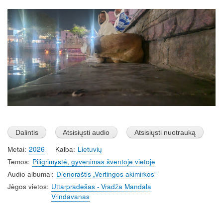
Image
Metai
2026
Kalba
Lietuvių
Temos
Piligrimystė, gyvenimas šventoje vietoje
Audio albumai
Dienoraštis „Vertingos akimirkos“
Jėgos vietos
Uttarpradešas - Vradža Mandala
Vrindavanas