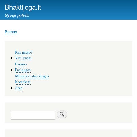
Pereiti
Bhaktijoga.lt
į
Gyvoji patirtis
pagrindinį
turinį
Pirmas
Kelias
Šoninis
Kas naujo?
meniu
Visi įrašai
Parama
Paslaugos
Mūsų išleistos knygos
Kontaktai
Apie
Paieška