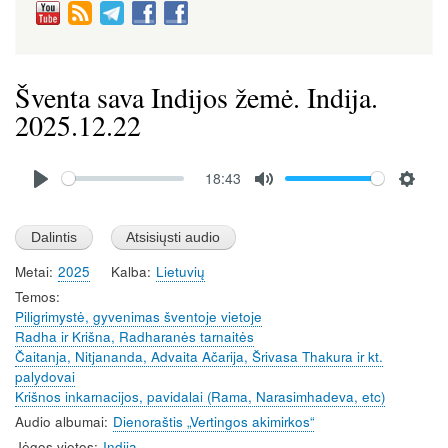
Šventa sava Indijos žemė. Indija.
2025.12.22
Audio
18:43
file
P
M
S
l
u
e
a
t
t
Metai
2025
Kalba
Lietuvių
y
e
t
Temos
i
Piligrimystė, gyvenimas šventoje vietoje
n
Radha ir Krišna, Radharanės tarnaitės
g
Čaitanja, Nitjananda, Advaita Ačarija, Šrivasa Thakura ir kt.
s
palydovai
Krišnos inkarnacijos, pavidalai (Rama, Narasimhadeva, etc)
Audio albumai
Dienoraštis „Vertingos akimirkos“
Jėgos vietos
Indija