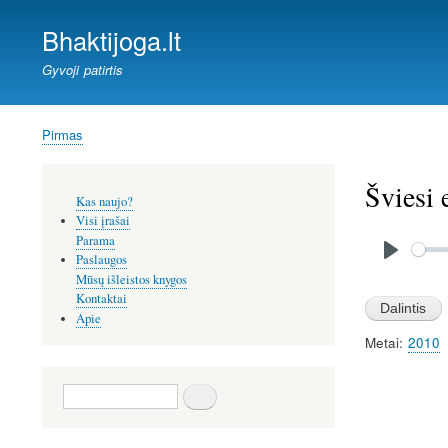
Bhaktijoga.lt
Gyvoji patirtis
Pirmas
Kelias
Šviesi 
Šoninis
Kas naujo?
meniu
Visi įrašai
Audio
Parama
file
Paslaugos
P
Mūsų išleistos knygos
l
Kontaktai
Apie
a
Metai
2010
y
Paieška