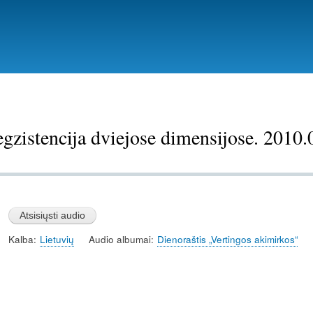
Pereiti
į
pagrindinį
turinį
egzistencija dviejose dimensijose. 2010.
Kalba
Lietuvių
Audio albumai
Dienoraštis „Vertingos akimirkos“