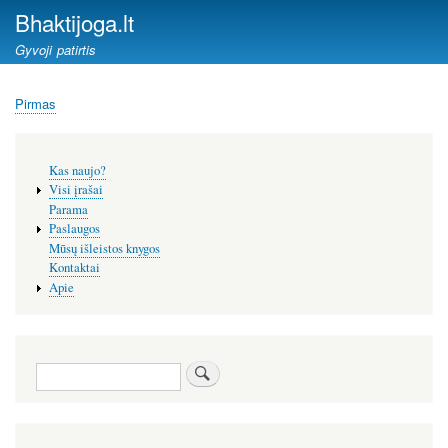
Pereiti
Bhaktijoga.lt
į
Gyvoji patirtis
pagrindinį
turinį
Pirmas
Kelias
Šoninis
Kas naujo?
meniu
Visi įrašai
Parama
Paslaugos
Mūsų išleistos knygos
Kontaktai
Apie
Paieška