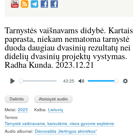
Tarnystės vaišnavams didybė. Kartais
paprasta, niekam nematoma tarnystė
duoda daugiau dvasinių rezultatų nei
didelių dvasinių projektų vystymas.
Radha Kunda. 2023.12.21
Audio
43:25
file
P
M
S
l
u
e
a
t
t
Metai
2023
Kalba
Lietuvių
y
e
t
Temos
i
Tarnystė vaišnavams, karvutėms, visos gyvoms esybėms
n
Audio albumai
Dienoraštis „Vertingos akimirkos“
g