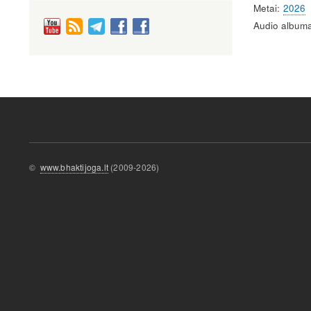
Metai
2026
Audio albuma
©
www.bhaktijoga.lt
(2009-2026)