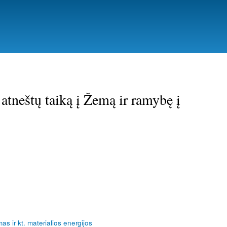
 atneštų taiką į Žemą ir ramybę į
mas ir kt. materialios energijos