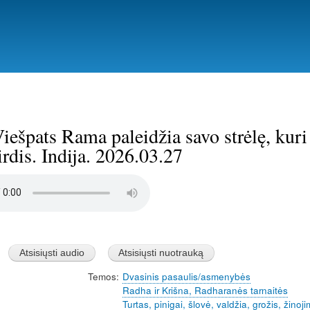
Pereiti
į
pagrindinį
turinį
iešpats Rama paleidžia savo strėlę, kuri
rdis. Indija. 2026.03.27
Temos
Dvasinis pasaulis/asmenybės
Radha ir Krišna, Radharanės tarnaitės
Turtas, pinigai, šlovė, valdžia, grožis, žinoji