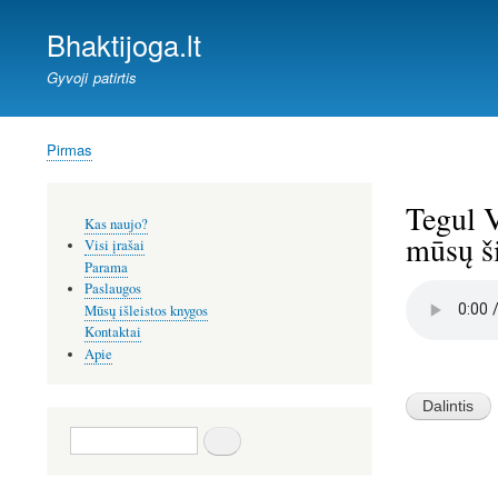
Bhaktijoga.lt
Gyvoji patirtis
Pirmas
Kelias
Tegul V
Šoninis
Kas naujo?
meniu
mūsų ši
Visi įrašai
Parama
Paslaugos
Audio
file
Mūsų išleistos knygos
Kontaktai
Apie
Image
Paieška