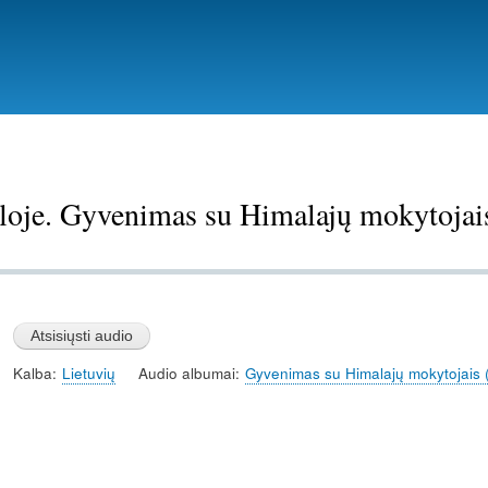
Pereiti
į
pagrindinį
turinį
loje. Gyvenimas su Himalajų mokytojais
Kalba
Lietuvių
Audio albumai
Gyvenimas su Himalajų mokytojais 