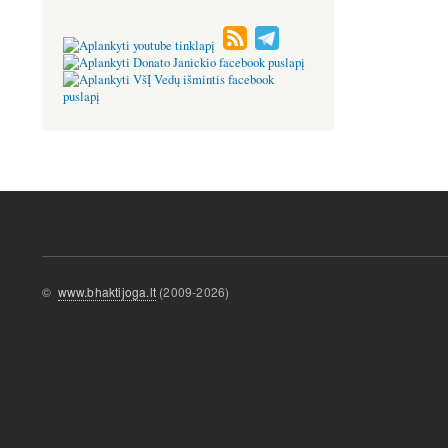
©
www.bhaktijoga.lt
(2009-2026)