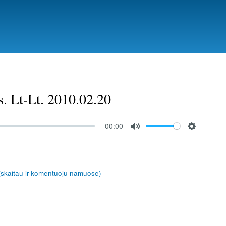
. Lt-Lt. 2010.02.20
00:00
M
S
u
e
t
t
(skaitau ir komentuoju namuose)
e
t
i
n
g
s