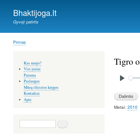
Bhaktijoga.lt
Gyvoji patirtis
Pirmas
Kelias
Tigro o
Šoninis
Kas naujo?
meniu
Visi įrašai
Audio
Parama
file
Paslaugos
P
Mūsų išleistos knygos
l
Kontaktai
Apie
a
Metai
2010
y
Paieška