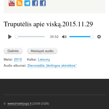
Truputėlis apie viską.2015.11.29
Audio
35:52
file
P
M
S
l
u
e
a
t
t
Metai
2015
Kalba
Lietuvių
y
e
t
Audio albumai
Dienoraštis „Vertingos akimirkos“
i
n
g
s
©
www.bhaktijoga.lt
(2009-2026)