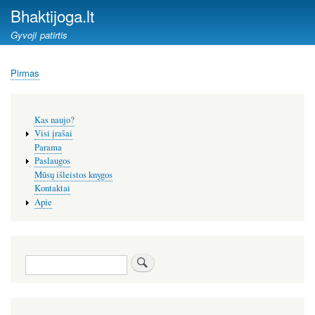
Pereiti
Bhaktijoga.lt
į
Gyvoji patirtis
pagrindinį
turinį
Pirmas
Kelias
Šoninis
Kas naujo?
meniu
Visi įrašai
Parama
Paslaugos
Mūsų išleistos knygos
Kontaktai
Apie
Paieška