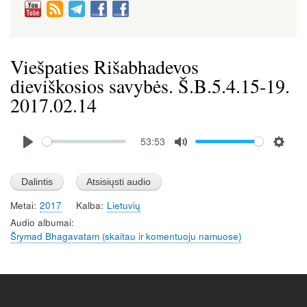
Viešpaties Rišabhadevos
dieviškosios savybės. Š.B.5.4.15-19.
2017.02.14
Audio
53:53
file
P
M
S
l
u
e
a
t
t
Metai
2017
Kalba
Lietuvių
y
e
t
Audio albumai
i
Šrymad Bhagavatam (skaitau ir komentuoju namuose)
n
g
s