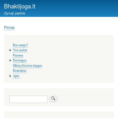
Pereiti
Bhaktijoga.lt
į
Gyvoji patirtis
pagrindinį
turinį
Pirmas
Kelias
Šoninis
Kas naujo?
meniu
Visi įrašai
Parama
Paslaugos
Mūsų išleistos knygos
Kontaktai
Apie
Paieška