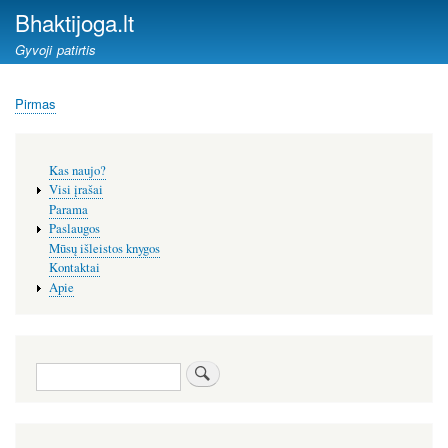
Pereiti
Bhaktijoga.lt
į
Gyvoji patirtis
pagrindinį
turinį
Pirmas
Kelias
Šoninis
Kas naujo?
meniu
Visi įrašai
Parama
Paslaugos
Mūsų išleistos knygos
Kontaktai
Apie
Paieška