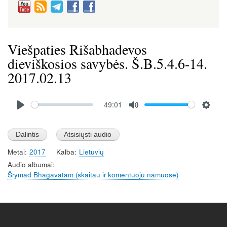
Viešpaties Rišabhadevos
dieviškosios savybės. Š.B.5.4.6-14.
2017.02.13
Audio
49:01
file
P
M
S
l
u
e
a
t
t
Metai
2017
Kalba
Lietuvių
y
e
t
Audio albumai
i
Šrymad Bhagavatam (skaitau ir komentuoju namuose)
n
g
s