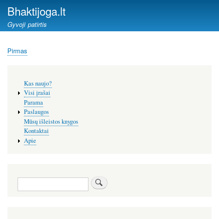
Pereiti
Bhaktijoga.lt
į
Gyvoji patirtis
pagrindinį
turinį
Pirmas
Kelias
Šoninis
Kas naujo?
meniu
Visi įrašai
Parama
Paslaugos
Mūsų išleistos knygos
Kontaktai
Apie
Paieška