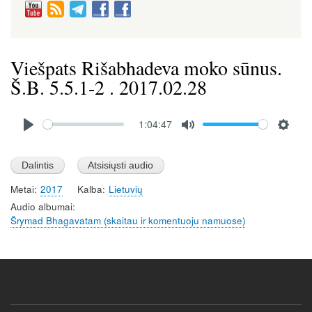
Viešpats Rišabhadeva moko sūnus.
Š.B. 5.5.1-2 . 2017.02.28
Audio
1:04:47
file
P
M
S
l
u
e
a
t
t
Metai
2017
Kalba
Lietuvių
y
e
t
Audio albumai
i
Šrymad Bhagavatam (skaitau ir komentuoju namuose)
n
g
s