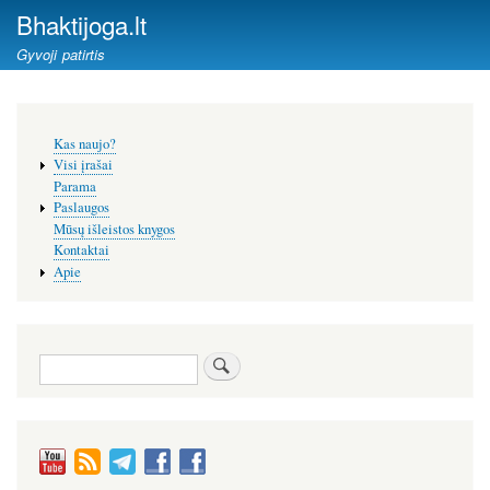
Pereiti
Bhaktijoga.lt
į
Gyvoji patirtis
pagrindinį
turinį
Šoninis
Kas naujo?
meniu
Visi įrašai
Parama
Paslaugos
Mūsų išleistos knygos
Kontaktai
Apie
Paieška