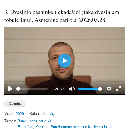
3. Dvasinio pasninko ( ekadašio) įtaka dvasiniam
tobulėjimui. Asmeninė patirtis. 2026.05.28
P
l
a
y
-26:24
P
M
S
E
l
u
e
n
a
t
t
t
Metai
2026
Kalba
Lietuvių
y
e
t
e
i
r
Temos
Bhakti jogos praktika
Ekadašiai, Kartikos, Purušotamos mėnuo ir kt. šventi laikai
n
f