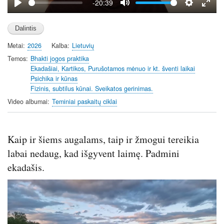
-20:39
P
M
S
E
l
u
e
n
a
t
t
t
Metai
2026
Kalba
Lietuvių
y
e
t
e
i
r
Temos
Bhakti jogos praktika
Ekadašiai, Kartikos, Purušotamos mėnuo ir kt. šventi laikai
n
f
Psichika ir kūnas
g
u
Fizinis, subtilus kūnai. Sveikatos gerinimas.
s
l
Video albumai
Teminiai paskaitų ciklai
l
s
c
Kaip ir šiems augalams, taip ir žmogui tereikia
r
e
labai nedaug, kad išgyvent laimę. Padmini
e
ekadašis.
n