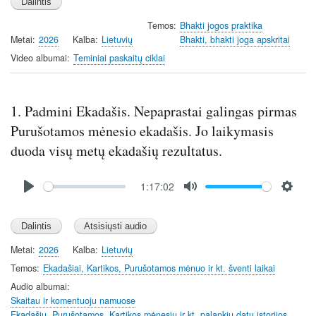
a
t
t
t
Temos
Bhakti jogos praktika
y
e
t
e
Metai
2026
Kalba
Lietuvių
Bhakti, bhakti joga apskritai
i
r
Video albumai
Teminiai paskaitų ciklai
n
f
g
u
s
l
1. Padmini Ekadašis. Nepaprastai galingas pirmas
l
s
Purušotamos mėnesio ekadašis. Jo laikymasis
c
duoda visų metų ekadašių rezultatus.
r
e
Audio
1:17:02
file
e
P
M
S
n
l
u
e
a
t
t
y
e
t
Metai
2026
Kalba
Lietuvių
i
Temos
Ekadašiai, Kartikos, Purušotamos mėnuo ir kt. šventi laikai
n
Audio albumai
g
Skaitau ir komentuoju namuose
s
Ekadašių, Purušotamos, Kartikos mėnesių ir kt. palankių datų istorijos