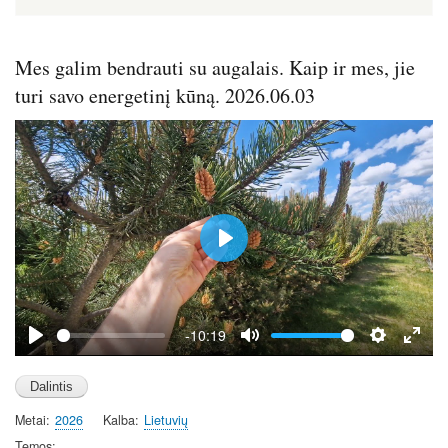
Mes galim bendrauti su augalais. Kaip ir mes, jie
turi savo energetinį kūną. 2026.06.03
P
l
a
y
-10:19
P
M
S
E
l
u
e
n
a
t
t
t
Metai
2026
Kalba
Lietuvių
y
e
t
e
i
r
Temos