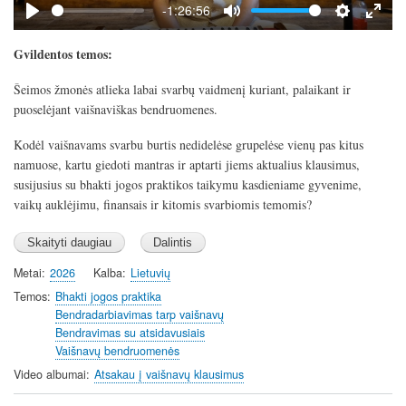
y
-1:26:56
P
M
S
E
l
u
e
n
Gvildentos temos:
a
t
t
t
Šeimos žmonės atlieka labai svarbų vaidmenį kuriant, palaikant ir
y
e
t
e
puoselėjant vaišnaviškas bendruomenes.
i
r
n
f
Kodėl vaišnavams svarbu burtis nedidelėse grupelėse vienų pas kitus
g
u
namuose, kartu giedoti mantras ir aptarti jiems aktualius klausimus,
s
l
susijusius su bhakti jogos praktikos taikymu kasdieniame gyvenime,
l
vaikų auklėjimu, finansais ir kitomis svarbiomis temomis?
s
c
r
Metai
2026
Kalba
Lietuvių
e
Temos
Bhakti jogos praktika
e
Bendradarbiavimas tarp vaišnavų
n
Bendravimas su atsidavusiais
Vaišnavų bendruomenės
Video albumai
Atsakau į vaišnavų klausimus