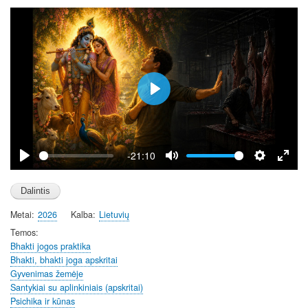
n
P
l
a
y
-21:10
P
M
S
E
l
u
e
n
a
t
t
t
Metai
2026
Kalba
Lietuvių
y
e
t
e
i
r
Temos
Bhakti jogos praktika
n
f
Bhakti, bhakti joga apskritai
g
u
Gyvenimas žemėje
s
l
Santykiai su aplinkiniais (apskritai)
l
Psichika ir kūnas