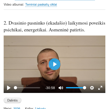
g
u
Video albumai
Teminiai paskaitų ciklai
s
l
l
s
2. Dvasinio pasninko (ekadašio) laikymosi poveikis
c
psichikai, energetikai. Asmeninė patirtis.
r
e
e
n
P
l
a
y
-30:58
P
M
S
E
l
u
e
n
a
t
t
t
Metai
2026
Kalba
Lietuvių