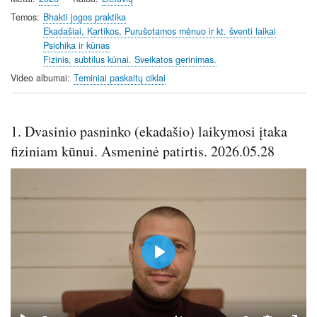
y
e
t
e
i
r
Temos
Bhakti jogos praktika
Ekadašiai, Kartikos, Purušotamos mėnuo ir kt. šventi laikai
n
f
Psichika ir kūnas
g
u
Fizinis, subtilus kūnai. Sveikatos gerinimas.
s
l
Video albumai
Teminiai paskaitų ciklai
l
s
c
1. Dvasinio pasninko (ekadašio) laikymosi įtaka
r
e
fiziniam kūnui. Asmeninė patirtis. 2026.05.28
e
n
P
l
a
y