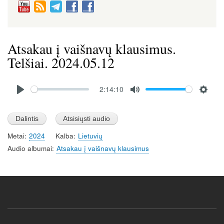
Atsakau į vaišnavų klausimus.
Telšiai. 2024.05.12
Audio
2:14:10
file
P
M
S
l
u
e
a
t
t
Metai
2024
Kalba
Lietuvių
y
e
t
Audio albumai
Atsakau į vaišnavų klausimus
i
n
g
s