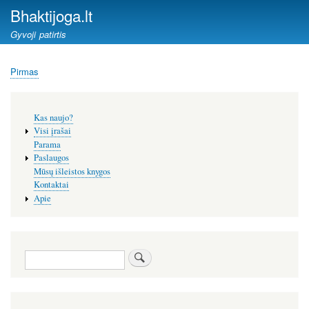
Pereiti
Bhaktijoga.lt
į
Gyvoji patirtis
pagrindinį
turinį
Pirmas
Kelias
Šoninis
Kas naujo?
meniu
Visi įrašai
Parama
Paslaugos
Mūsų išleistos knygos
Kontaktai
Apie
Paieška