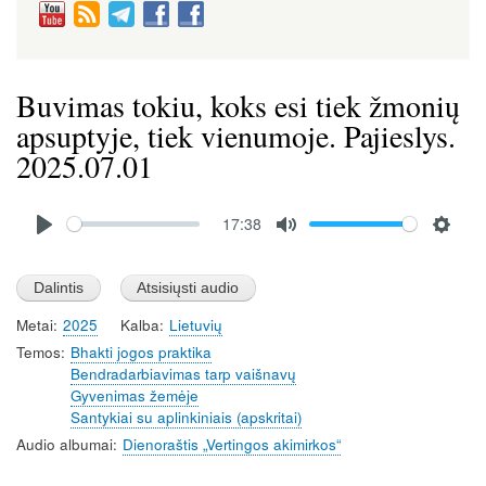
Buvimas tokiu, koks esi tiek žmonių
apsuptyje, tiek vienumoje. Pajieslys.
2025.07.01
Audio
17:38
file
P
M
S
l
u
e
a
t
t
Metai
2025
Kalba
Lietuvių
y
e
t
Temos
Bhakti jogos praktika
i
Bendradarbiavimas tarp vaišnavų
n
Gyvenimas žemėje
g
Santykiai su aplinkiniais (apskritai)
s
Audio albumai
Dienoraštis „Vertingos akimirkos“