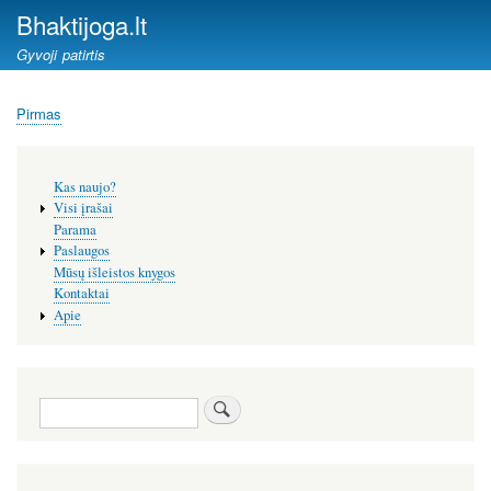
Pereiti
Bhaktijoga.lt
į
Gyvoji patirtis
pagrindinį
turinį
Pirmas
Kelias
Šoninis
Kas naujo?
meniu
Visi įrašai
Parama
Paslaugos
Mūsų išleistos knygos
Kontaktai
Apie
Paieška