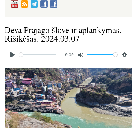
Deva Prajago šlovė ir aplankymas.
Rišikėšas. 2024.03.07
Audio
19:09
file
P
M
S
l
u
e
Image
a
t
t
y
e
t
i
n
g
s