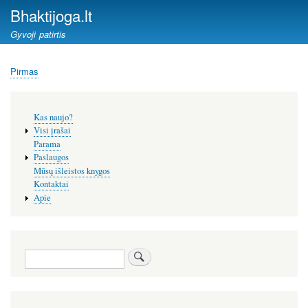
Pereiti
Bhaktijoga.lt
į
Gyvoji patirtis
pagrindinį
turinį
Pirmas
Kelias
Šoninis
Kas naujo?
meniu
Visi įrašai
Parama
Paslaugos
Mūsų išleistos knygos
Kontaktai
Apie
Paieška