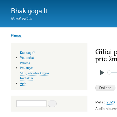
Bhaktijoga.lt
Gyvoji patirtis
Pirmas
Kelias
Giliai 
Šoninis
Kas naujo?
meniu
prie žm
Visi įrašai
Parama
Paslaugos
Audio
file
Mūsų išleistos knygos
P
Kontaktai
Apie
l
a
y
Metai
2026
Paieška
Audio albuma