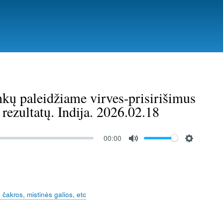
ankų paleidžiame virves-prisirišimus
 rezultatų. Indija. 2026.02.18
00:00
M
S
u
e
t
t
e
t
, čakros, mistinės galios, etc
i
n