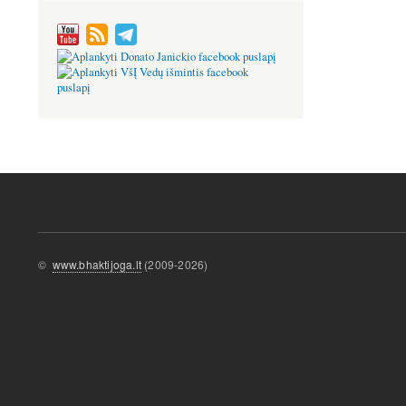
©
www.bhaktijoga.lt
(2009-2026)