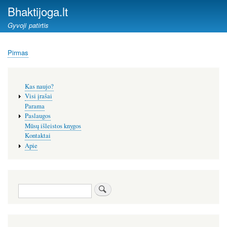
Pereiti
Bhaktijoga.lt
į
Gyvoji patirtis
pagrindinį
turinį
Pirmas
Kelias
Šoninis
Kas naujo?
meniu
Visi įrašai
Parama
Paslaugos
Mūsų išleistos knygos
Kontaktai
Apie
Paieška