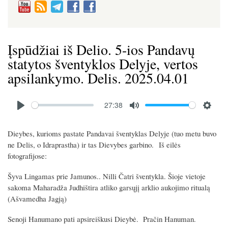
Įspūdžiai iš Delio. 5-ios Pandavų
statytos šventyklos Delyje, vertos
apsilankymo. Delis. 2025.04.01
Audio
27:38
file
P
M
S
l
u
e
Dieybes, kurioms pastate Pandavai šventyklas Delyje (tuo metu buvo
a
t
t
ne Delis, o Idraprastha) ir tas Dievybes garbino. Iš eilės
y
e
t
fotografijose:
i
Šyva Lingamas prie Jamunos.. Nilli Čatri šventykla. Šioje vietoje
n
sakoma Maharadža Judhištira atliko garsųjį arklio aukojimo ritualą
g
(Ašvamedha Jagją)
s
Senoji Hanumano pati apsireiškusi Dieybė. Pračin Hanuman.