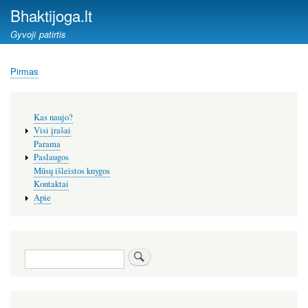
Pereiti
Bhaktijoga.lt
į
Gyvoji patirtis
pagrindinį
turinį
Pirmas
Kelias
Šoninis
Kas naujo?
meniu
Visi įrašai
Parama
Paslaugos
Mūsų išleistos knygos
Kontaktai
Apie
Paieška