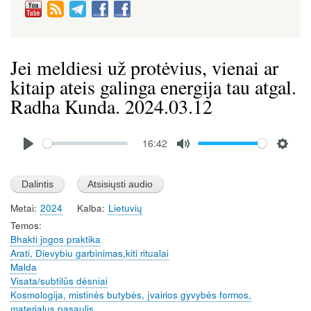
Jei meldiesi už protėvius, vienai ar
kitaip ateis galinga energija tau atgal.
Radha Kunda. 2024.03.12
Audio
16:42
file
P
M
S
l
u
e
a
t
t
Metai
2024
Kalba
Lietuvių
y
e
t
Temos
i
Bhakti jogos praktika
n
Arati, Dievybiu garbinimas,kiti ritualai
g
Malda
s
Visata/subtilūs dėsniai
Kosmologija, mistinės butybės, įvairios gyvybės formos,
materialus pasaulis