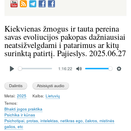
Kiekvienas žmogus ir tauta pereina
savas evoliucijos pakopas dažniausiai
neatsižvelgdami i patarimus ar kitų
surinktą patirtį. Pajieslys. 2025.06.27
Audio
1:16:22
file
P
M
S
l
u
e
a
t
t
Metai
2025
Kalba
Lietuvių
y
e
t
Temos
i
Bhakti jogos praktika
n
Psichika ir kūnas
g
Psichotipai, protas, intelektas, netikras ego, čakros, mistinės
s
galios, etc