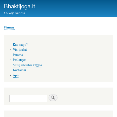
Pereiti
Bhaktijoga.lt
į
Gyvoji patirtis
pagrindinį
turinį
Pirmas
Kelias
Šoninis
Kas naujo?
meniu
Visi įrašai
Parama
Paslaugos
Mūsų išleistos knygos
Kontaktai
Apie
Paieška