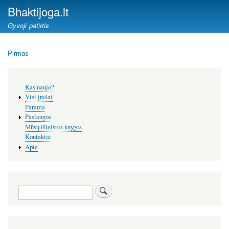
Pereiti
Bhaktijoga.lt
į
Gyvoji patirtis
pagrindinį
turinį
Pirmas
Kelias
Šoninis
Kas naujo?
meniu
Visi įrašai
Parama
Paslaugos
Mūsų išleistos knygos
Kontaktai
Apie
Paieška