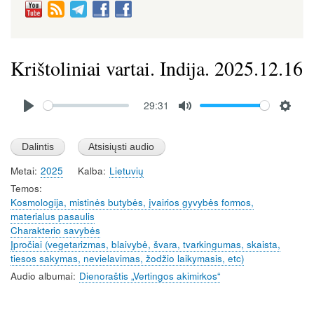
Krištoliniai vartai. Indija. 2025.12.16
Audio
29:31
file
P
M
S
l
u
e
a
t
t
Metai
2025
Kalba
Lietuvių
y
e
t
Temos
i
Kosmologija, mistinės butybės, įvairios gyvybės formos,
n
materialus pasaulis
g
Charakterio savybės
s
Įpročiai (vegetarizmas, blaivybė, švara, tvarkingumas, skaista,
tiesos sakymas, nevielavimas, žodžio laikymasis, etc)
Audio albumai
Dienoraštis „Vertingos akimirkos“