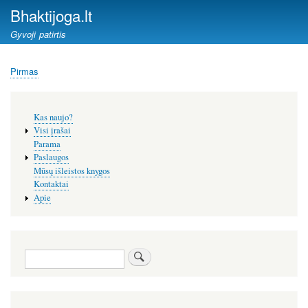
Pereiti
Bhaktijoga.lt
į
Gyvoji patirtis
pagrindinį
turinį
Pirmas
Kelias
Šoninis
Kas naujo?
meniu
Visi įrašai
Parama
Paslaugos
Mūsų išleistos knygos
Kontaktai
Apie
Paieška