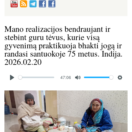
Mano realizacijos bendraujant ir
stebint guru tėvus, kurie visą
gyvenimą praktikuoja bhakti jogą ir
randasi santuokoje 75 metus. Indija.
2026.02.20
Audio
47:06
file
P
M
S
l
u
e
Image
a
t
t
y
e
t
i
n
g