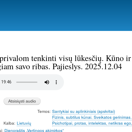
Pereiti
į
pagrindinį
turinį
rivalom tenkinti visų lūkesčių. Kūno ir 
iam savo ribas. Pajieslys. 2025.12.04
Temos
Santykiai su aplinkiniais (apskritai)
Fizinis, subtilus kūnai. Sveikatos gerinimas.
Kalba
Lietuvių
Psichotipai, protas, intelektas, netikras ego
i
Dienoraštis „Vertingos akimirkos“