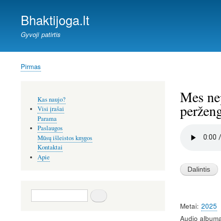
Bhaktijoga.lt
Gyvoji patirtis
Pirmas
Kelias
Mes nep
Šoninis
Kas naujo?
meniu
perženg
Visi įrašai
Parama
Paslaugos
Audio
file
Mūsų išleistos knygos
Kontaktai
Apie
Paieška
Metai
2025
Audio albuma