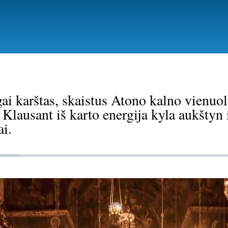
Pereiti
į
pagrindinį
turinį
ai karštas, skaistus Atono kalno vienuol
 Klausant iš karto energija kyla aukštyn 
ai.