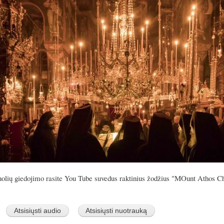
olių giedojimo rasite You Tube suvedus raktinius žodžius "MOunt Athos C