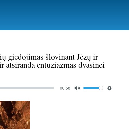
ių giedojimas šlovinant Jėzų ir
ir atsiranda entuziazmas dvasinei
00:58
M
S
u
e
t
t
e
t
i