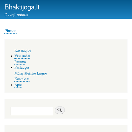
Pereiti
Bhaktijoga.lt
į
Gyvoji patirtis
pagrindinį
turinį
Pirmas
Kelias
Šoninis
Kas naujo?
meniu
Visi įrašai
Parama
Paslaugos
Mūsų išleistos knygos
Kontaktai
Apie
Paieška