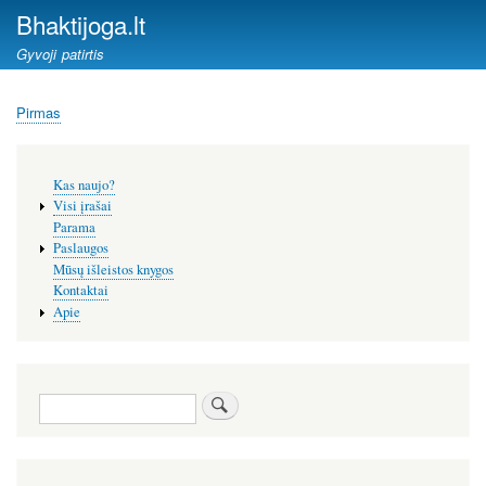
Pereiti
Bhaktijoga.lt
į
Gyvoji patirtis
pagrindinį
turinį
Pirmas
Kelias
Šoninis
Kas naujo?
meniu
Visi įrašai
Parama
Paslaugos
Mūsų išleistos knygos
Kontaktai
Apie
Paieška