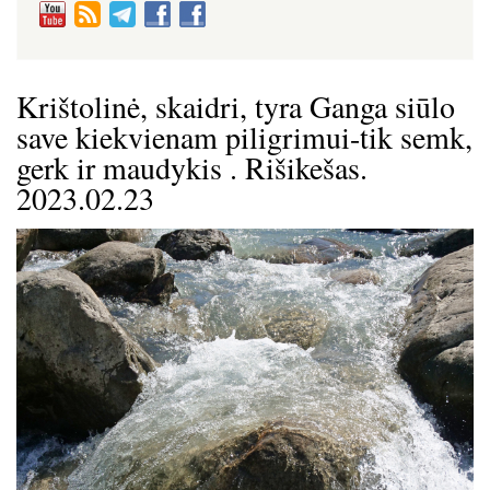
Krištolinė, skaidri, tyra Ganga siūlo
save kiekvienam piligrimui-tik semk,
gerk ir maudykis . Rišikešas.
2023.02.23
Image