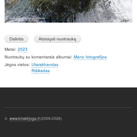
Metai
2023
Nuotraukų su komentarais albumai
Mano fotografijos
Jėgos vietos
Utarakhandas
Rišikešas
©
www.bhaktijoga.lt
(2009-2026)