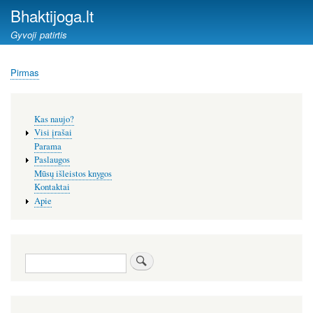
Pereiti
Bhaktijoga.lt
į
Gyvoji patirtis
pagrindinį
turinį
Pirmas
Kelias
Šoninis
Kas naujo?
meniu
Visi įrašai
Parama
Paslaugos
Mūsų išleistos knygos
Kontaktai
Apie
Paieška