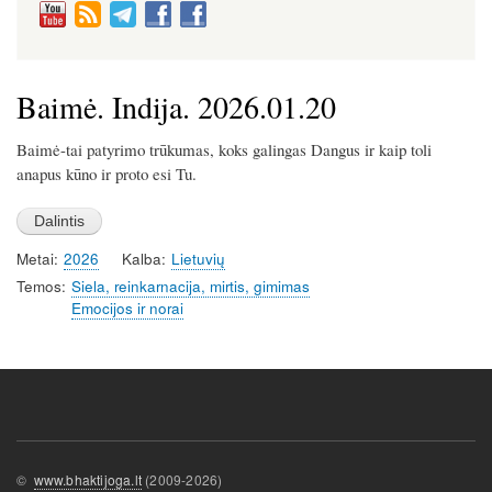
Baimė. Indija. 2026.01.20
Baimė-tai patyrimo trūkumas, koks galingas Dangus ir kaip toli
anapus kūno ir proto esi Tu.
Metai
2026
Kalba
Lietuvių
Temos
Siela, reinkarnacija, mirtis, gimimas
Emocijos ir norai
©
www.bhaktijoga.lt
(2009-2026)