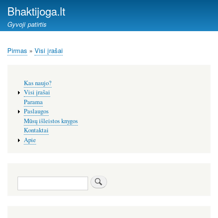
Pereiti
Bhaktijoga.lt
į
Gyvoji patirtis
pagrindinį
turinį
Pirmas
Visi įrašai
Kelias
Šoninis
Kas naujo?
meniu
Visi įrašai
Parama
Paslaugos
Mūsų išleistos knygos
Kontaktai
Apie
Paieška