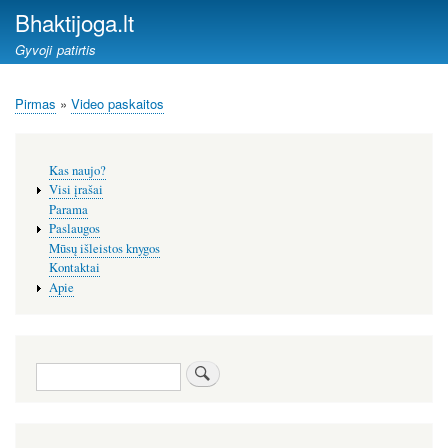
Pereiti
Bhaktijoga.lt
į
Gyvoji patirtis
pagrindinį
turinį
Pirmas
Video paskaitos
Kelias
Šoninis
Kas naujo?
meniu
Visi įrašai
Parama
Paslaugos
Mūsų išleistos knygos
Kontaktai
Apie
Paieška