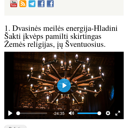
1. Dvasinės meilės energija-Hladini
Šakti įkvėps pamilti skirtingas
Žemės religijas, įų Šventuosius.
P
l
a
y
-24:35
P
M
S
E
l
u
e
n