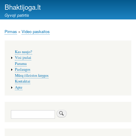
Pereiti
Bhaktijoga.lt
į
Gyvoji patirtis
pagrindinį
turinį
Pirmas
Video paskaitos
Kelias
Šoninis
Kas naujo?
meniu
Visi įrašai
Parama
Paslaugos
Mūsų išleistos knygos
Kontaktai
Apie
Paieška