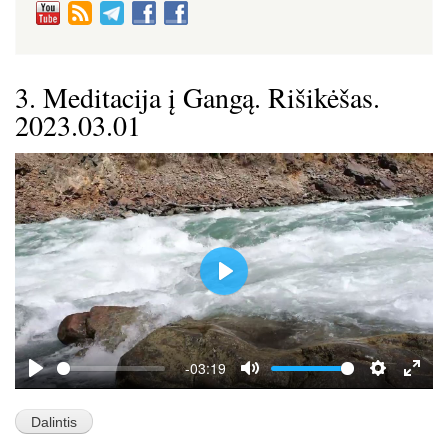
3. Meditacija į Gangą. Rišikėšas.
2023.03.01
P
l
a
y
-03:19
P
M
S
E
l
u
e
n
a
t
t
t