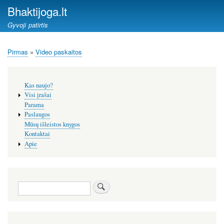
Pereiti
Bhaktijoga.lt
į
Gyvoji patirtis
pagrindinį
turinį
Pirmas
Video paskaitos
Kelias
Šoninis
Kas naujo?
meniu
Visi įrašai
Parama
Paslaugos
Mūsų išleistos knygos
Kontaktai
Apie
Paieška