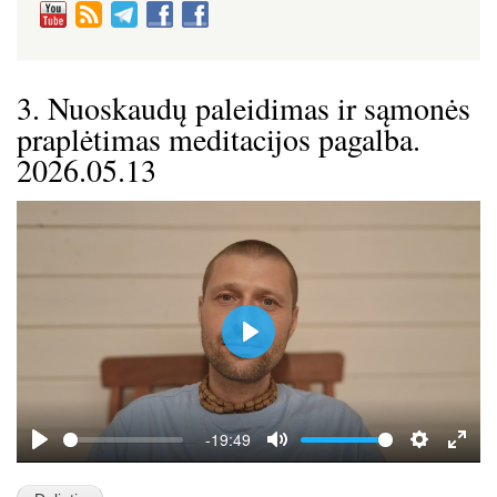
3. Nuoskaudų paleidimas ir sąmonės
praplėtimas meditacijos pagalba.
2026.05.13
P
l
a
y
-19:49
P
M
S
E
l
u
e
n