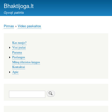
Pereiti
Bhaktijoga.lt
į
Gyvoji patirtis
pagrindinį
turinį
Pirmas
Video paskaitos
Kelias
Šoninis
Kas naujo?
meniu
Visi įrašai
Parama
Paslaugos
Mūsų išleistos knygos
Kontaktai
Apie
Paieška