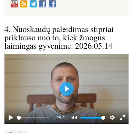
4. Nuoskaudų paleidimas stipriai
priklauso nuo to, kiek žmogus
laimingas gyvenime. 2026.05.14
P
l
a
y
-28:21
P
M
S
E
l
u
e
n