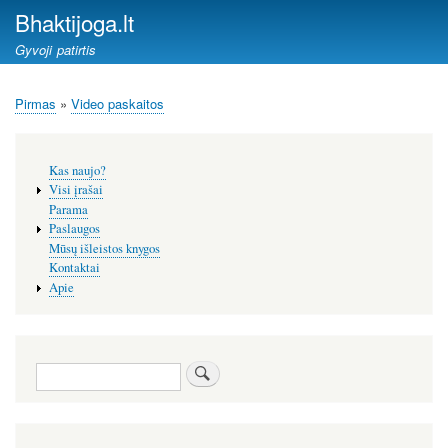
Pereiti
Bhaktijoga.lt
į
Gyvoji patirtis
pagrindinį
turinį
Pirmas
Video paskaitos
Kelias
Šoninis
Kas naujo?
meniu
Visi įrašai
Parama
Paslaugos
Mūsų išleistos knygos
Kontaktai
Apie
Paieška