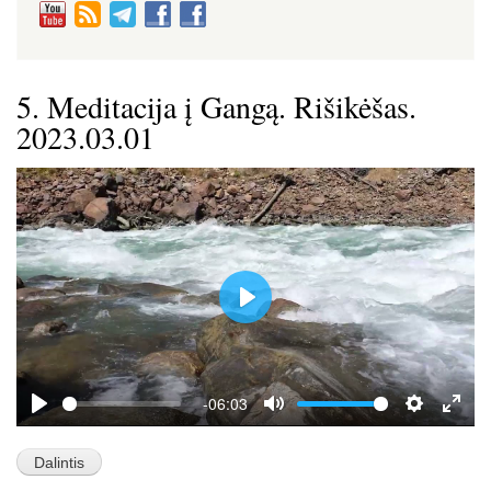
5. Meditacija į Gangą. Rišikėšas.
2023.03.01
P
l
a
y
-06:03
P
M
S
E
l
u
e
n
a
t
t
t