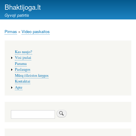
Pereiti
Bhaktijoga.lt
į
Gyvoji patirtis
pagrindinį
turinį
Pirmas
Video paskaitos
Kelias
Šoninis
Kas naujo?
meniu
Visi įrašai
Parama
Paslaugos
Mūsų išleistos knygos
Kontaktai
Apie
Paieška