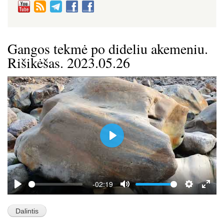
Gangos tekmė po dideliu akemeniu.
Rišikėšas. 2023.05.26
P
l
a
y
-02:19
P
M
S
E
l
u
e
n
a
t
t
t