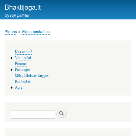
Pereiti
Bhaktijoga.lt
į
Gyvoji patirtis
pagrindinį
turinį
Pirmas
Video paskaitos
Kelias
Šoninis
Kas naujo?
meniu
Visi įrašai
Parama
Paslaugos
Mūsų išleistos knygos
Kontaktai
Apie
Paieška