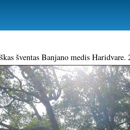
Pereiti
į
pagrindinį
turinį
škas šventas Banjano medis Haridvare.