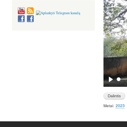
P
l
a
Metai
2023
y