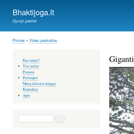
Bhaktijoga.lt
Gyvoji patirtis
Pirmas
Video paskaitos
Kelias
Giganti
Šoninis
Kas naujo?
meniu
Visi įrašai
Parama
Paslaugos
Mūsų išleistos knygos
Kontaktai
Apie
Paieška