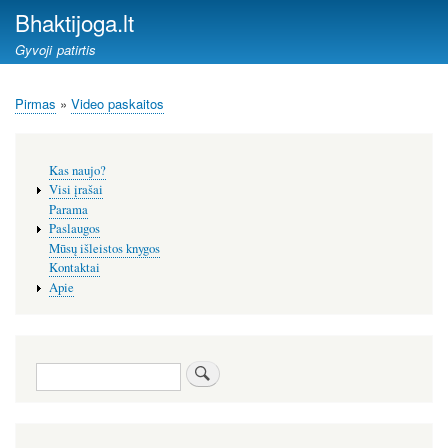
Pereiti
Bhaktijoga.lt
į
Gyvoji patirtis
pagrindinį
turinį
Pirmas
Video paskaitos
Kelias
Šoninis
Kas naujo?
meniu
Visi įrašai
Parama
Paslaugos
Mūsų išleistos knygos
Kontaktai
Apie
Paieška