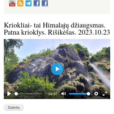
Kriokliai- tai Himalajų džiaugsmas.
Patna krioklys. Rišikėšas. 2023.10.23
P
l
a
y
-04:57
P
M
S
E
l
u
e
n
a
t
t
t