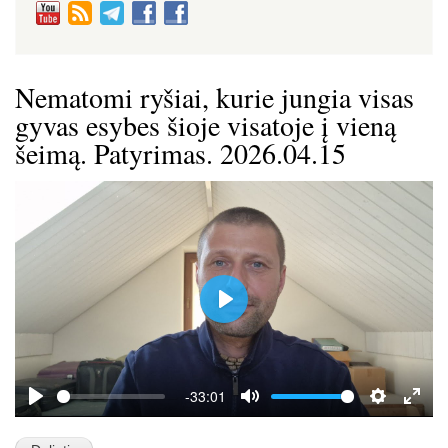
Nematomi ryšiai, kurie jungia visas
gyvas esybes šioje visatoje į vieną
šeimą. Patyrimas. 2026.04.15
P
l
a
y
-33:01
P
M
S
E
l
u
e
n