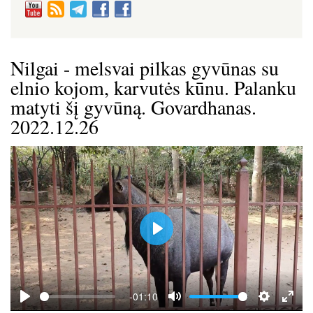
Nilgai - melsvai pilkas gyvūnas su
elnio kojom, karvutės kūnu. Palanku
matyti šį gyvūną. Govardhanas.
2022.12.26
P
l
a
y
-01:10
P
M
S
E