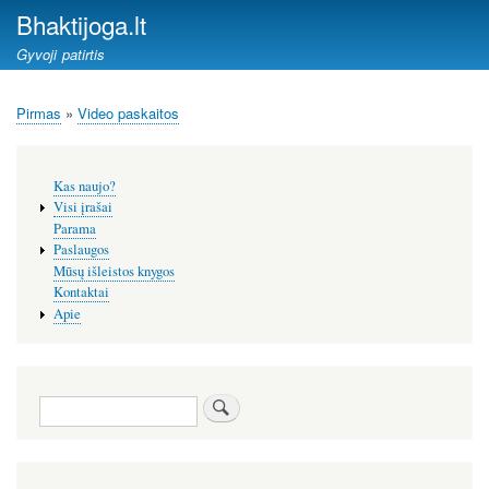
Pereiti
Bhaktijoga.lt
į
Gyvoji patirtis
pagrindinį
turinį
Pirmas
Video paskaitos
Kelias
Šoninis
Kas naujo?
meniu
Visi įrašai
Parama
Paslaugos
Mūsų išleistos knygos
Kontaktai
Apie
Paieška